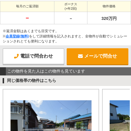
ボーナス
毎月のご返済額
物件価格
(×年2回)
－
－
320万円
※返済金額はあくまでも目安です。
※
会員登録(無料)
をして詳細情報を記入されますと、全物件が自動でシミュレー
ションされとても便利になります。
電話で問合わせ
メールで問合せ
この物件を見た人はこの物件も見ています
同じ価格帯の物件はこちら