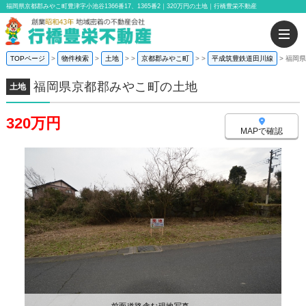
福岡県京都郡みやこ町豊津字小池谷1366番17、1365番2｜320万円の土地｜行橋豊栄不動産
TOPページ
物件検索
土地
>
京都郡みやこ町
>
平成筑豊鉄道田川線
福岡県
福岡県京都郡みやこ町の土地
土地
320万円
MAPで確認