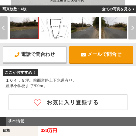
前面道路含む現地写真 -
写真枚数：4枚
全ての写真を見る
電話で問合わせ
メールで問合せ
ここがおすすめ！
１０４．９坪。前面道路上下水道有り。
豊津小学校まで700ｍ。
基本情報
320万円
価格