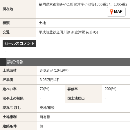
福岡県京都郡みやこ町豊津字小池谷1366番17、1365番2
所在地
MAP
種類
土地
交通
平成筑豊鉄道田川線 新豊津駅 徒歩9分
セールスコメント
-
詳細情報
土地面積
346.8m² (104.9坪)
坪単価
3.05万円 /坪
70(%)
200(%)
建ぺい率
容積率
-
-
法令上の制限
国土法届出
現況/引渡し
更地/相談
土地権利
所有権
建築条件
無