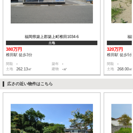
福岡県築上郡築上町椎田1034-6
福
土地
380万円
320万円
椎田駅 徒歩3分
椎田駅 徒歩5
-
-
-
間取
築年
間取
土地
262.13㎡
建物
-㎡
土地
268.00㎡
広さの近い物件はこちら