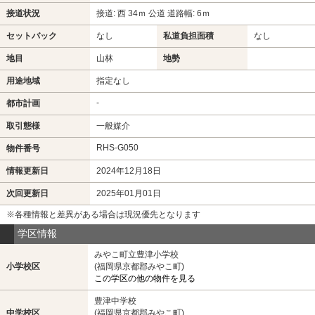
接道状況
接道: 西 34ｍ 公道 道路幅: 6ｍ
セットバック
なし
私道負担面積
なし
地目
山林
地勢
用途地域
指定なし
-
都市計画
取引態様
一般媒介
RHS-G050
物件番号
情報更新日
2024年12月18日
次回更新日
2025年01月01日
※各種情報と差異がある場合は現況優先となります
学区情報
みやこ町立豊津小学校
小学校区
(福岡県京都郡みやこ町)
この学区の他の物件を見る
豊津中学校
中学校区
(福岡県京都郡みやこ町)