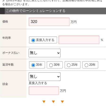
タ【2021年度】を元に加工したものですので、記載情報が現在の学区域と異な
る場合がございます。
この物件でローンシミュレーションする
価格
万円
年利率
直接入力する
％
ボーナス払い
返済年数
35年
30年
25年
20年
直接入力する
頭金
万円