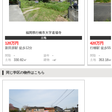
福岡県行橋市大字道場寺
土地
120万円
420万円
新田原駅 徒歩12分
行橋駅 徒歩55
-
-
-
間取
築年
間取
土地
330.82㎡
建物
-㎡
土地
353.18㎡
同じ学区の物件はこちら