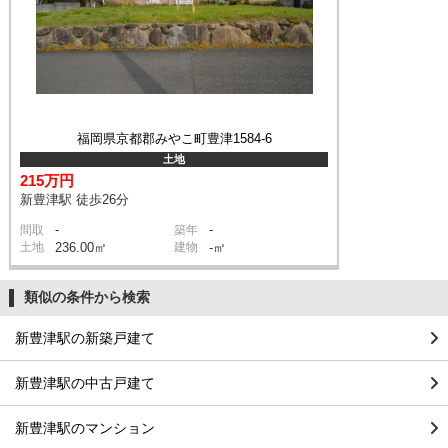
福岡県京都郡みやこ町豊津1584-6
土地
215万円
新豊津駅 徒歩26分
-
-
間取
築年
土地
236.00㎡
建物
-㎡
類似の条件から検索
新豊津駅の新築戸建て
新豊津駅の中古戸建て
新豊津駅のマンション