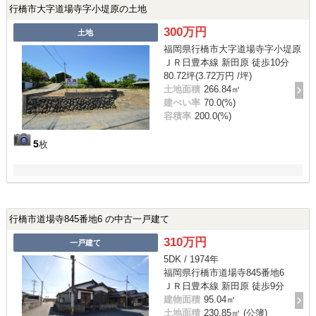
行橋市大字道場寺字小堤原の土地
300万円
土地
福岡県行橋市大字道場寺字小堤原
ＪＲ日豊本線 新田原 徒歩10分
80.72坪(3.72万円 /坪)
土地面積
266.84㎡
建ぺい率
70.0(%)
容積率
200.0(%)
5
枚
行橋市道場寺845番地6 の中古一戸建て
310万円
一戸建て
5DK / 1974年
福岡県行橋市道場寺845番地6
ＪＲ日豊本線 新田原 徒歩9分
建物面積
95.04㎡
土地面積
230.85㎡ (公簿)