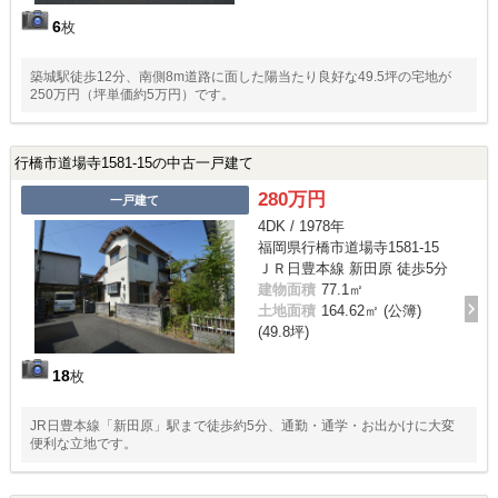
6
枚
築城駅徒歩12分、南側8m道路に面した陽当たり良好な49.5坪の宅地が
250万円（坪単価約5万円）です。
行橋市道場寺1581-15の中古一戸建て
280万円
一戸建て
4DK / 1978年
福岡県行橋市道場寺1581-15
ＪＲ日豊本線 新田原 徒歩5分
建物面積
77.1㎡
土地面積
164.62㎡ (公簿)
(49.8坪)
18
枚
JR日豊本線「新田原」駅まで徒歩約5分、通勤・通学・お出かけに大変
便利な立地です。