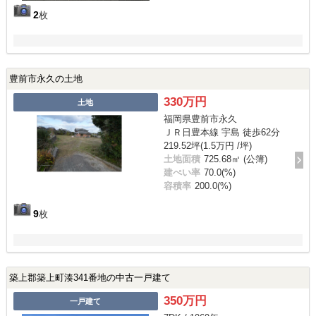
2
枚
豊前市永久の土地
330万円
土地
福岡県豊前市永久
ＪＲ日豊本線 宇島 徒歩62分
219.52坪(1.5万円 /坪)
土地面積
725.68㎡ (公簿)
建ぺい率
70.0(%)
容積率
200.0(%)
9
枚
築上郡築上町湊341番地の中古一戸建て
350万円
一戸建て