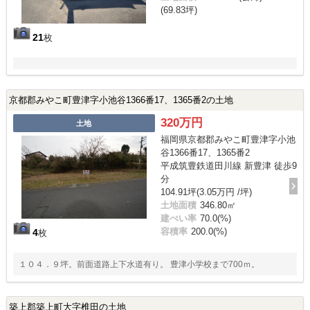
(69.83坪)
21
枚
京都郡みやこ町豊津字小池谷1366番17、1365番2の土地
320万円
土地
福岡県京都郡みやこ町豊津字小池
谷1366番17、1365番2
平成筑豊鉄道田川線 新豊津 徒歩9
分
104.91坪(3.05万円 /坪)
土地面積
346.80㎡
建ぺい率
70.0(%)
容積率
200.0(%)
4
枚
１０４．９坪。前面道路上下水道有り。 豊津小学校まで700ｍ。
築上郡築上町大字椎田の土地