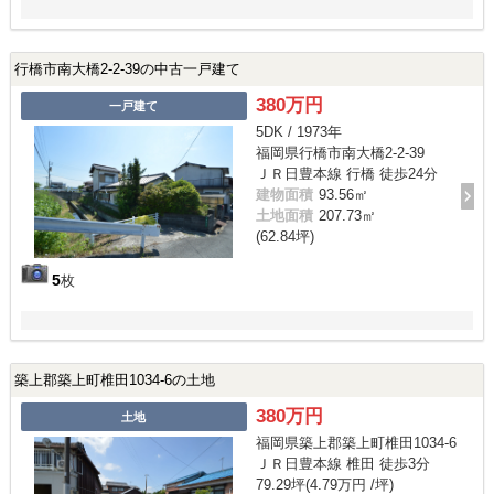
行橋市南大橋2-2-39の中古一戸建て
380万円
一戸建て
5DK / 1973年
福岡県行橋市南大橋2-2-39
ＪＲ日豊本線 行橋 徒歩24分
建物面積
93.56㎡
土地面積
207.73㎡
(62.84坪)
5
枚
築上郡築上町椎田1034-6の土地
380万円
土地
福岡県築上郡築上町椎田1034-6
ＪＲ日豊本線 椎田 徒歩3分
79.29坪(4.79万円 /坪)