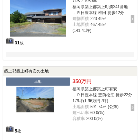
7DK / 1969年
福岡県築上郡築上町湊341番地
ＪＲ日豊本線 椎田 徒歩12分
建物面積
223.49㎡
土地面積
467.48㎡
(141.41坪)
31
枚
築上郡築上町有安の土地
350万円
土地
福岡県築上郡築上町有安
ＪＲ日豊本線 豊前松江 徒歩22分
179坪(1.96万円 /坪)
土地面積
591.74㎡ (公簿)
建ぺい率
60.0(%)
容積率
200.0(%)
5
枚