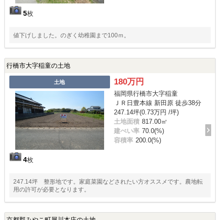
5
枚
値下げしました。のぎく幼稚園まで100ｍ。
行橋市大字稲童の土地
180万円
土地
福岡県行橋市大字稲童
ＪＲ日豊本線 新田原 徒歩38分
247.14坪(0.73万円 /坪)
土地面積
817.00㎡
建ぺい率
70.0(%)
容積率
200.0(%)
4
枚
247.14坪 整形地です。家庭菜園などされたい方オススメです。農地転
用の許可が必要となります。
京都郡みやこ町犀川本庄の土地