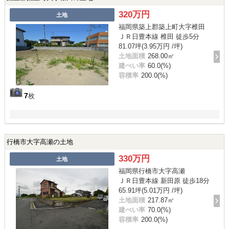
320万円
土地
福岡県築上郡築上町大字椎田
ＪＲ日豊本線 椎田 徒歩5分
81.07坪(3.95万円 /坪)
土地面積
268.00㎡
建ぺい率
60.0(%)
容積率
200.0(%)
7
枚
行橋市大字高瀬の土地
330万円
土地
福岡県行橋市大字高瀬
ＪＲ日豊本線 新田原 徒歩18分
65.91坪(5.01万円 /坪)
土地面積
217.87㎡
建ぺい率
70.0(%)
容積率
200.0(%)