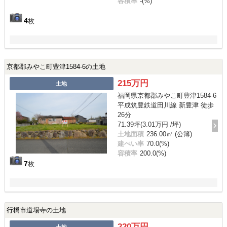
容積率
-(%)
4
枚
京都郡みやこ町豊津1584-6の土地
215万円
土地
福岡県京都郡みやこ町豊津1584-6
平成筑豊鉄道田川線 新豊津 徒歩
26分
71.39坪(3.01万円 /坪)
土地面積
236.00㎡ (公簿)
建ぺい率
70.0(%)
容積率
200.0(%)
7
枚
行橋市道場寺の土地
220万円
土地