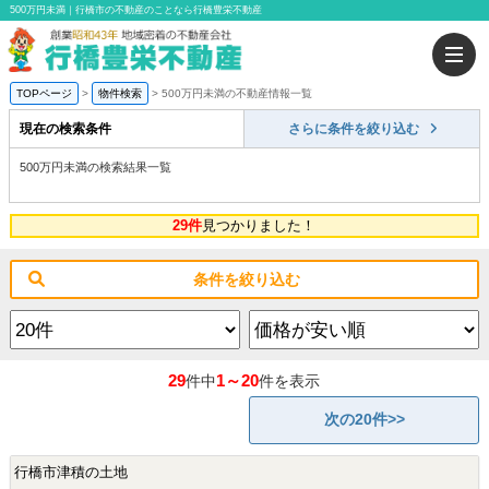
500万円未満｜行橋市の不動産のことなら行橋豊栄不動産
TOPページ
物件検索
500万円未満の不動産情報一覧
現在の検索条件
さらに条件を絞り込む
500万円未満の検索結果一覧
29件
見つかりました！
条件を絞り込む
29
1～20
件中
件を表示
次の20件>>
行橋市津積の土地