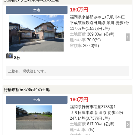
180万円
土地
福岡県京都郡みやこ町犀川本庄
平成筑豊鉄道田川線 犀川 徒歩7分
117.67坪(1.53万円 /坪)
土地面積
389.00㎡ (公簿)
建ぺい率
70.0(%)
容積率
200.0(%)
8
枚
上物有、現状渡しです。
行橋市稲童3785番1の土地
180万円
土地
福岡県行橋市稲童3785番1
ＪＲ日豊本線 新田原 徒歩38分
247.14坪(0.73万円 /坪)
土地面積
817.00㎡ (公簿)
建ぺい率
-(%)