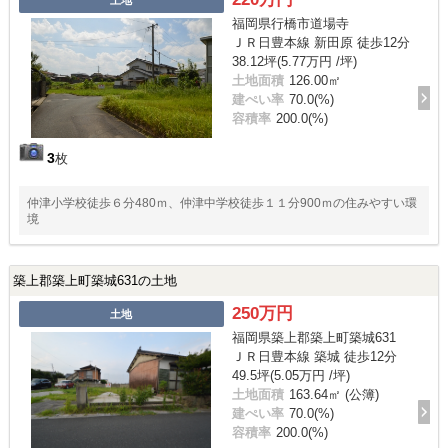
福岡県行橋市道場寺
ＪＲ日豊本線 新田原 徒歩12分
38.12坪(5.77万円 /坪)
土地面積
126.00㎡
建ぺい率
70.0(%)
容積率
200.0(%)
3
枚
仲津小学校徒歩６分480ｍ、仲津中学校徒歩１１分900ｍの住みやすい環
境
築上郡築上町築城631の土地
250万円
土地
福岡県築上郡築上町築城631
ＪＲ日豊本線 築城 徒歩12分
49.5坪(5.05万円 /坪)
土地面積
163.64㎡ (公簿)
建ぺい率
70.0(%)
容積率
200.0(%)