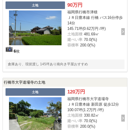
90万円
土地
福岡県行橋市津積
ＪＲ日豊本線 行橋 バス16分停歩
14分
145.71坪(0.62万円 /坪)
土地面積
481.69㎡
建ぺい率
70.0(%)
容積率
200.0(%)
6
枚
倉庫あり、現状渡し 145坪あり南向き平屋おすすめ
行橋市大字道場寺の土地
120万円
土地
福岡県行橋市大字道場寺
ＪＲ日豊本線 新田原 徒歩12分
100.07坪(1.2万円 /坪)
土地面積
330.82㎡
建ぺい率
70.0(%)
容積率
200.0(%)