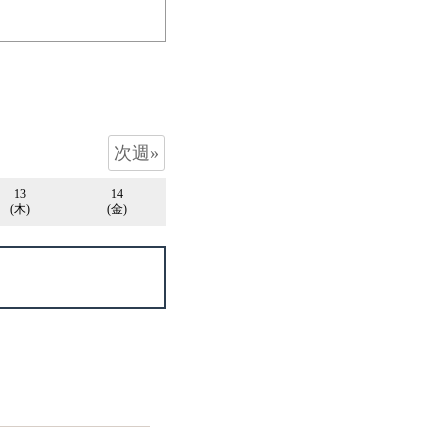
次週»
13
14
(木)
(金)