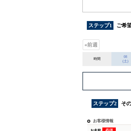
ステップ1
ご希
«前週
08
時間
(土)
ステップ2
そ
お客様情報
必須
お名前