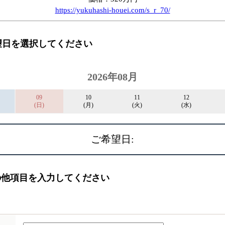
https://yukuhashi-houei.com/s_r_70/
望日を選択してください
2026年08月
09
10
11
12
(日)
(月)
(火)
(水)
ご希望日:
の他項目を入力してください