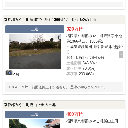
京都郡みやこ町豊津字小池谷1366番17、1365番2の土地
320万円
土地
福岡県京都郡みやこ町豊津字小池
谷1366番17、1365番2
平成筑豊鉄道田川線 新豊津 徒歩9
分
104.91坪(3.05万円 /坪)
土地面積
346.80㎡
建ぺい率
70.0(%)
容積率
200.0(%)
4
枚
１０４．９坪。前面道路上下水道有り。 豊津小学校まで700ｍ。
京都郡みやこ町勝山上田の土地
480万円
土地
福岡県京都郡みやこ町勝山上田
- - -