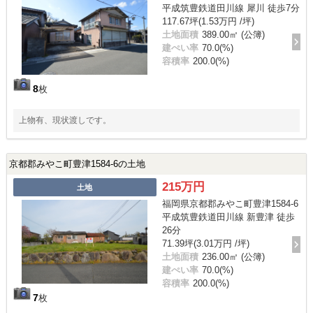
平成筑豊鉄道田川線 犀川 徒歩7分
117.67坪(1.53万円 /坪)
土地面積
389.00㎡ (公簿)
建ぺい率
70.0(%)
容積率
200.0(%)
8
枚
上物有、現状渡しです。
京都郡みやこ町豊津1584-6の土地
215万円
土地
福岡県京都郡みやこ町豊津1584-6
平成筑豊鉄道田川線 新豊津 徒歩
26分
71.39坪(3.01万円 /坪)
土地面積
236.00㎡ (公簿)
建ぺい率
70.0(%)
容積率
200.0(%)
7
枚