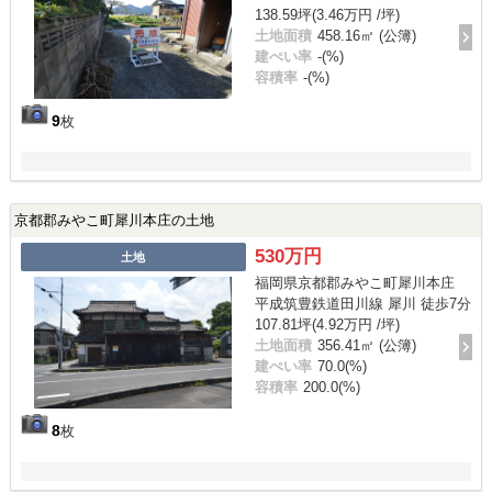
138.59坪(3.46万円 /坪)
土地面積
458.16㎡ (公簿)
建ぺい率
-(%)
容積率
-(%)
9
枚
京都郡みやこ町犀川本庄の土地
530万円
土地
福岡県京都郡みやこ町犀川本庄
平成筑豊鉄道田川線 犀川 徒歩7分
107.81坪(4.92万円 /坪)
土地面積
356.41㎡ (公簿)
建ぺい率
70.0(%)
容積率
200.0(%)
8
枚