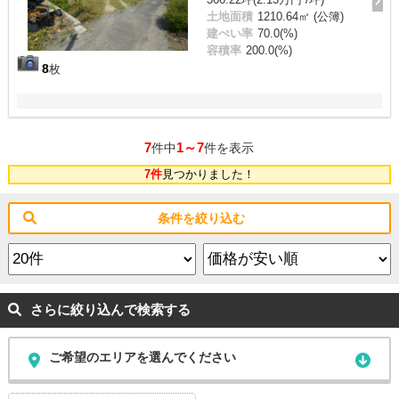
土地面積
1210.64㎡ (公簿)
建ぺい率
70.0(%)
容積率
200.0(%)
8
枚
7
1～7
件中
件を表示
7件
見つかりました！
条件を絞り込む
さらに絞り込んで検索する
ご希望のエリアを選んでください