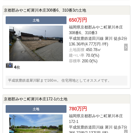
京都郡みやこ町犀川本庄308番6、310番3の土地
650万円
土地
福岡県京都郡みやこ町犀川本庄
308番6、310番3
平成筑豊鉄道田川線 犀川 徒歩2分
136.36坪(4.77万円 /坪)
土地面積
450.78㎡
建ぺい率
70.0(%)
容積率
200.0(%)
4
枚
平成筑豊鉄道犀川駅まで160ｍ。 住宅用地としてオススメです。
京都郡みやこ町犀川本庄172-1の土地
780万円
土地
福岡県京都郡みやこ町犀川本庄
172-1
平成筑豊鉄道田川線 犀川 徒歩7分
366.22坪(2.13万円 /坪)