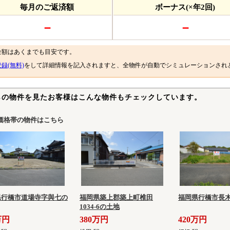
毎月のご返済額
ボーナス(×年2回)
－
－
金額はあくまでも目安です。
録(無料)
をして詳細情報を記入されますと、全物件が自動でシミュレーションされ
らの物件を見たお客様はこんな物件もチェックしています。
価格帯の物件はこちら
県行橋市道場寺字與七の
福岡県築上郡築上町椎田
福岡県行橋市長
1034-6の土地
万円
380万円
420万円