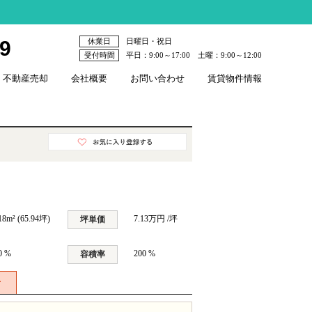
79
休業日
日曜日・祝日
受付時間
平日：9:00～17:00 土曜：9:00～12:00
不動産売却
会社概要
お問い合わせ
賃貸物件情報
18m² (65.94坪)
7.13万円 /坪
坪単価
0 %
200 %
容積率
せ