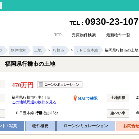
0930-23-10
TEL :
TOP
売買物件検索
最新物件一覧
ジ
物件検索
土地
>
行橋市
>
ＪＲ日豊本線
福岡県行橋市の土地
福岡県行橋市の土地
470万円
福岡県行橋市行事4丁目
2
土地面積
MAPで確認
この地域周辺の物件を見る
ＪＲ日豊本線
行橋
徒歩18分
6
建ぺい率
ト / 写真
物件概要
ローンシミュレーション
お問合