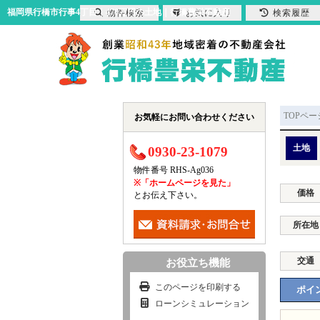
福岡県行橋市行事4丁目｜470万円の土地｜行橋豊栄不動産
物件検索
お気に入り
検索履歴
TOPペー
お気軽にお問い合わせください
土地
0930-23-1079
物件番号 RHS-Ag036
※「ホームページを見た」
価格
とお伝え下さい。
所在地
交通
お役立ち機能
このページを印刷する
ポイン
ローンシミュレーション