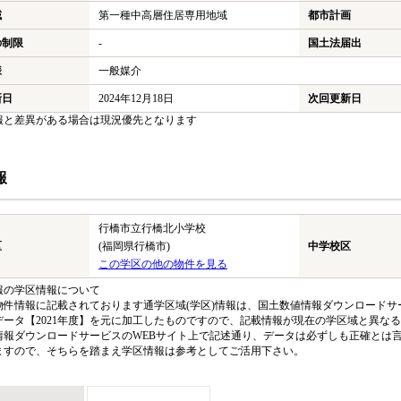
域
第一種中高層住居専用地域
都市計画
の制限
-
国土法届出
様
一般媒介
新日
2024年12月18日
次回更新日
報と差異がある場合は現況優先となります
報
行橋市立行橋北小学校
区
(福岡県行橋市)
中学校区
この学区の他の物件を見る
報の学区情報について
物件情報に記載されております通学区域(学区)情報は、国土数値情報ダウンロードサー
データ【2021年度】を元に加工したものですので、記載情報が現在の学区域と異な
情報ダウンロードサービスのWEBサイト上で記述通り、データは必ずしも正確とは言
ますので、そちらを踏まえ学区情報は参考としてご活用下さい。