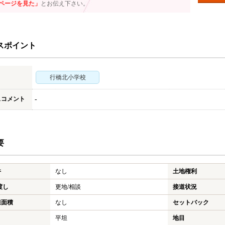
ページを見た」
とお伝え下さい。
スポイント
行橋北小学校
スコメント
-
要
件
なし
土地権利
渡し
更地/相談
接道状況
担面積
なし
セットバック
平坦
地目