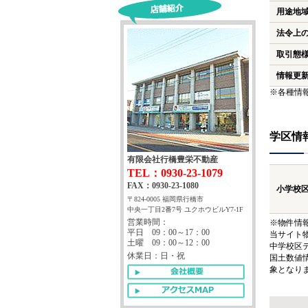
用途地
法令上
取引態
情報更
※各種情
学区情
有限会社行橋豊栄不動産
TEL：0930-23-1079
FAX：0930-23-1080
小学校
〒824-0005 福岡県行橋市
中央一丁目2番7号 ユクホウビルY7-1F
営業時間：
※物件情
平日 09：00～17：00
当サイト
土曜 09：00～12：00
中学校区
休業日：日・祝
国土数値
象となり