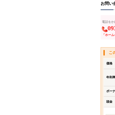
お問い
電話をか
09
「ホーム
こ
価格
年利
ボー
頭金