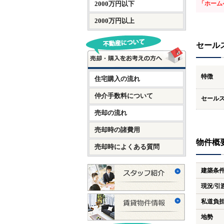
2000万円以下
「ホーム
2000万円以上
セール
特徴
住宅購入の流れ
仲介手数料について
セール
売却の流れ
売却時の諸費用
物件概
売却時によくある質問
建築条
現況/引
私道負
地勢