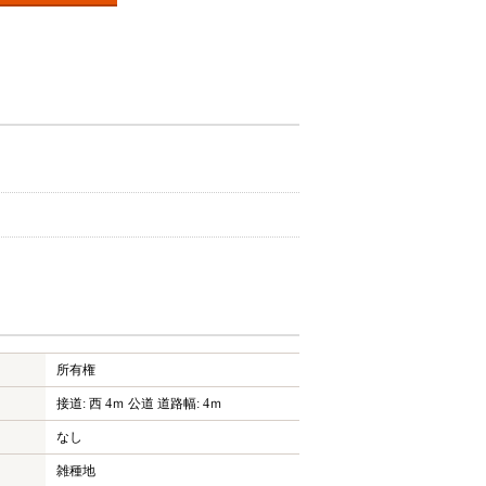
所有権
接道: 西 4ｍ 公道 道路幅: 4ｍ
なし
雑種地