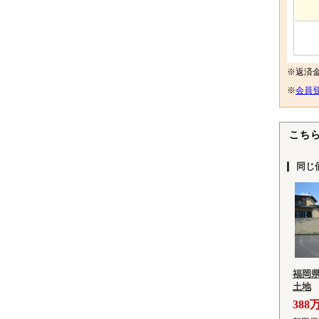
※返済
※
会員登
こち
同じ
福岡
土地
388