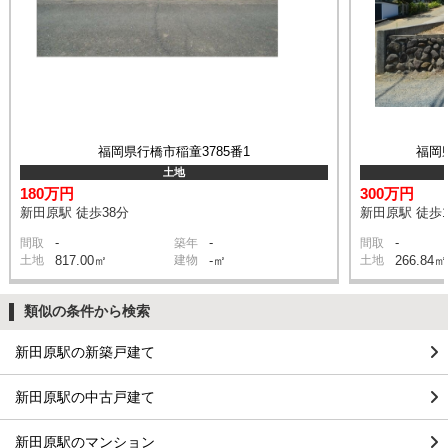
福岡県行橋市稲童3785番1
福岡
土地
180万円
300万円
新田原駅 徒歩38分
新田原駅 徒歩1
-
-
-
間取
築年
間取
土地
817.00㎡
建物
-㎡
土地
266.84㎡
類似の条件から検索
新田原駅の新築戸建て
新田原駅の中古戸建て
新田原駅のマンション