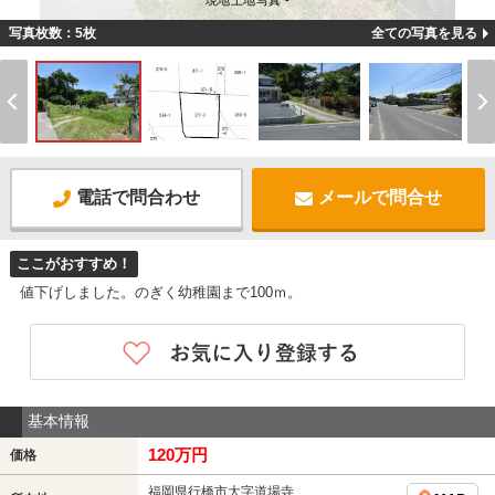
現地土地写真 -
写真枚数：5枚
全ての写真を見る
電話で問合わせ
メールで問合せ
ここがおすすめ！
値下げしました。のぎく幼稚園まで100ｍ。
基本情報
120万円
価格
福岡県行橋市大字道場寺