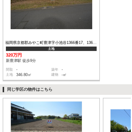
福岡県京都郡みやこ町豊津字小池谷1366番17、1365番2
土地
320万円
新豊津駅 徒歩9分
-
-
間取
築年
土地
346.80㎡
建物
-㎡
同じ学区の物件はこちら