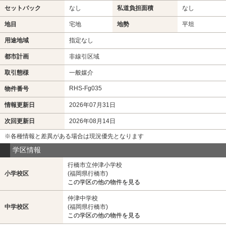
セットバック
なし
私道負担面積
なし
地目
宅地
地勢
平坦
用途地域
指定なし
都市計画
非線引区域
取引態様
一般媒介
RHS-Fg035
物件番号
情報更新日
2026年07月31日
次回更新日
2026年08月14日
※各種情報と差異がある場合は現況優先となります
学区情報
行橋市立仲津小学校
小学校区
(福岡県行橋市)
この学区の他の物件を見る
仲津中学校
中学校区
(福岡県行橋市)
この学区の他の物件を見る