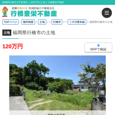
福岡県行橋市大字道場寺｜120万円の土地｜行橋豊栄不動産
TOPページ
物件検索
土地
>
行橋市
>
ＪＲ日豊本線
福岡県行橋市の土地
福岡県行橋市の土地
土地
120万円
MAPで確認