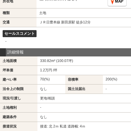
所在地
MAP
種類
土地
交通
ＪＲ日豊本線 新田原駅 徒歩12分
セールスコメント
-
詳細情報
土地面積
330.82m² (100.07坪)
坪単価
1.2万円 /坪
70(%)
200(%)
建ぺい率
容積率
法令上の制限
なし
国土法届出
-
現況/引渡し
更地/相談
-
土地権利
建築条件
なし
接道状況
接道: 北 2ｍ 私道 道路幅: 4ｍ