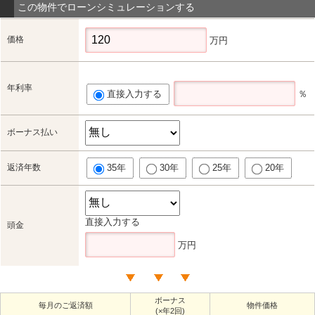
この物件でローンシミュレーションする
価格
万円
年利率
直接入力する
％
ボーナス払い
返済年数
35年
30年
25年
20年
直接入力する
頭金
万円
ボーナス
毎月のご返済額
物件価格
(×年2回)