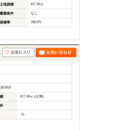
817.00㎡
土地面積
なし
建築条件
200.0%
容積率
歩38分
817.00㎡ (公簿)
積
件
-%