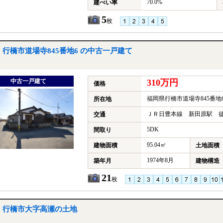
70.0%
建ぺい率
5
枚
行橋市道場寺845番地6 の中古一戸建て
中古一戸建て
310万円
価格
福岡県行橋市道場寺845番地
所在地
ＪＲ日豊本線 新田原駅 徒
交通
5DK
間取り
95.04㎡
建物面積
土地面積
1974年8月
築年月
建物構造
21
枚
行橋市大字高瀬の土地