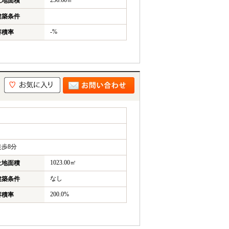
256.60㎡
土地面積
建築条件
-%
容積率
歩8分
1023.00㎡
土地面積
なし
建築条件
200.0%
容積率