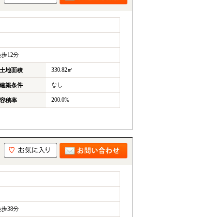
歩12分
330.82㎡
土地面積
なし
建築条件
200.0%
容積率
歩38分