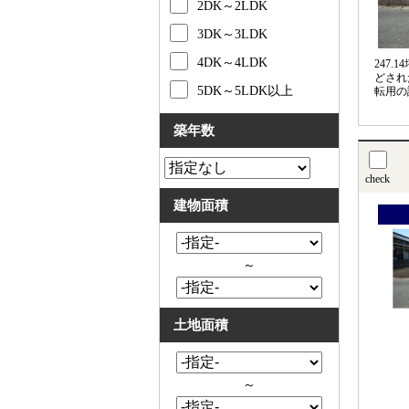
2DK～2LDK
3DK～3LDK
4DK～4LDK
247
どされ
5DK～5LDK以上
転用の
築年数
check
建物面積
～
土地面積
～