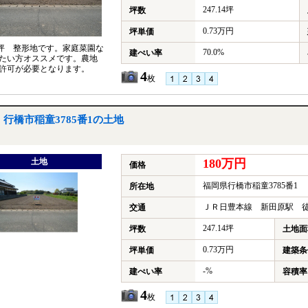
247.14坪
坪数
0.73万円
坪単価
.14坪 整形地です。家庭菜園な
70.0%
建ぺい率
たい方オススメです。農地
許可が必要となります。
4
枚
行橋市稲童3785番1の土地
土地
180万円
価格
福岡県行橋市稲童3785番1
所在地
ＪＲ日豊本線 新田原駅 徒
交通
247.14坪
坪数
土地面
0.73万円
坪単価
建築条
-%
建ぺい率
容積率
4
枚