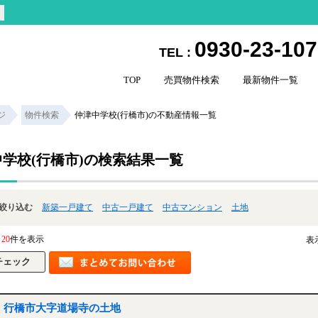
0930-23-10
TEL :
TOP
売買物件検索
最新物件一覧
ジ
物件検索
仲津中学校(行橋市)の不動産情報一覧
学校(行橋市)の検索結果一覧
絞り込む
新築一戸建て
中古一戸建て
中古マンション
土地
20
件を表示
表
行橋市大字道場寺の土地