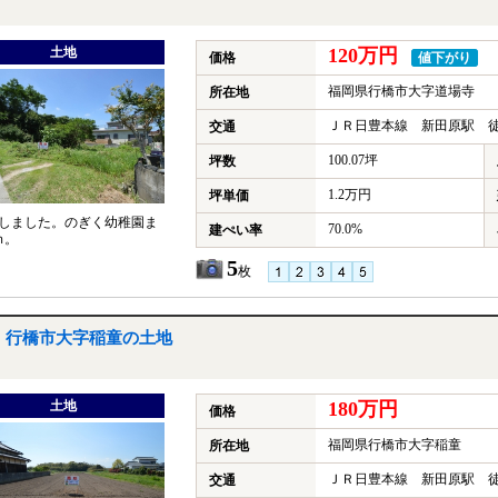
土地
120万円
価格
値下がり
福岡県行橋市大字道場寺
所在地
ＪＲ日豊本線 新田原駅 徒
交通
100.07坪
坪数
1.2万円
坪単価
しました。のぎく幼稚園ま
70.0%
建ぺい率
ｍ。
5
枚
行橋市大字稲童の土地
土地
180万円
価格
福岡県行橋市大字稲童
所在地
ＪＲ日豊本線 新田原駅 徒
交通