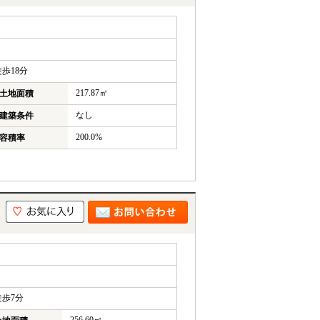
歩18分
217.87㎡
土地面積
なし
建築条件
200.0%
容積率
歩7分