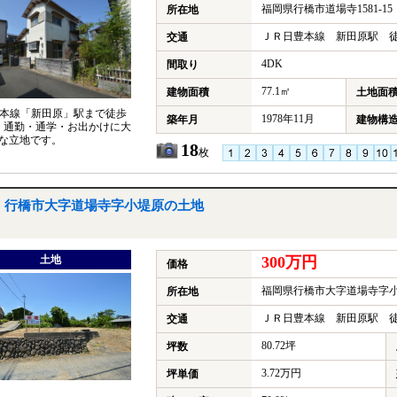
福岡県行橋市道場寺1581-15
所在地
ＪＲ日豊本線 新田原駅 徒
交通
4DK
間取り
77.1㎡
建物面積
土地面
豊本線「新田原」駅まで徒歩
1978年11月
築年月
建物構
、通勤・通学・お出かけに大
な立地です。
18
枚
行橋市大字道場寺字小堤原の土地
土地
300万円
価格
福岡県行橋市大字道場寺字
所在地
ＪＲ日豊本線 新田原駅 徒
交通
80.72坪
坪数
3.72万円
坪単価