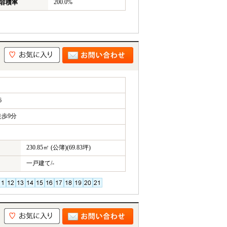
200.0%
容積率
6
歩9分
230.85㎡ (公簿)(69.83坪)
一戸建て/-