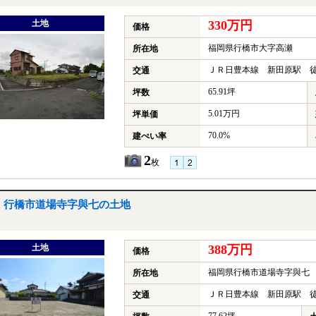
土地
330万円
価格
福岡県行橋市大字高瀬
所在地
ＪＲ日豊本線 新田原駅 徒
交通
65.91坪
坪数
5.01万円
坪単価
70.0%
建ぺい率
2
枚
行橋市道場寺字與七の土地
土地
388万円
価格
福岡県行橋市道場寺字與七
所在地
ＪＲ日豊本線 新田原駅 徒
交通