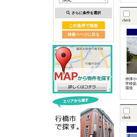
さらに条件を選択
check
検索ページに戻る
仲津小
学校徒
環境
check