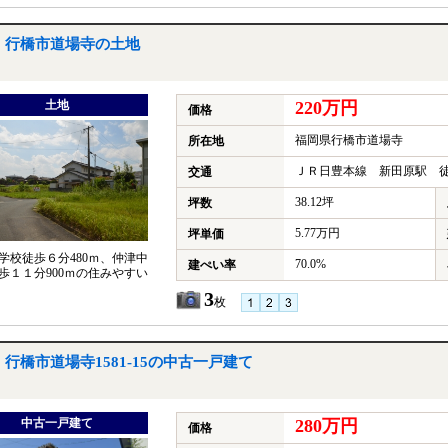
行橋市道場寺の土地
土地
220万円
価格
福岡県行橋市道場寺
所在地
ＪＲ日豊本線 新田原駅 徒
交通
38.12坪
坪数
5.77万円
坪単価
学校徒歩６分480ｍ、仲津中
70.0%
建ぺい率
歩１１分900ｍの住みやすい
3
枚
行橋市道場寺1581-15の中古一戸建て
中古一戸建て
280万円
価格