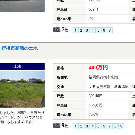
77.62坪
坪数
5万円
坪単価
-%
建ぺい率
7
枚
行橋市高瀬の土地
土地
400万円
価格
福岡県行橋市高瀬
所在地
ＪＲ日豊本線 新田原駅 徒
交通
309.46坪
坪数
1.29万円
坪単価
しました。309坪。日当たり
70.0%
建ぺい率
アパート、ケアハウスなど
地にもおすすめです。
9
枚