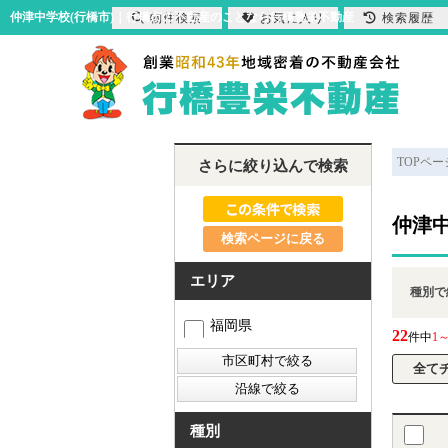
仲津中学校(行橋市)｜行橋市の不動産のことなら行橋豊栄不動産
物件検索
お気に入り
検索履歴
TOPペー
さらに絞り込んで検索
仲津中
検索ページに戻る
エリア
種別で
福岡県
22
件中
1～
種別