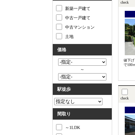
check
新築一戸建て
中古一戸建て
中古マンション
土地
価格
値下げ
で100
～
駅徒歩
check
間取り
～1LDK