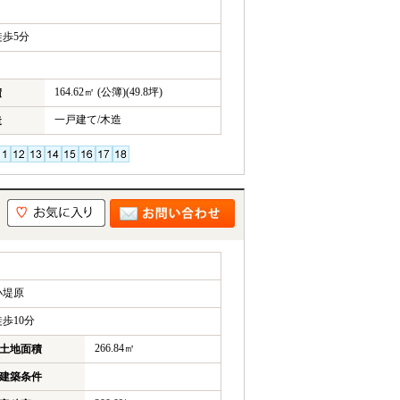
歩5分
164.62㎡ (公簿)(49.8坪)
積
一戸建て/木造
造
小堤原
歩10分
266.84㎡
土地面積
建築条件