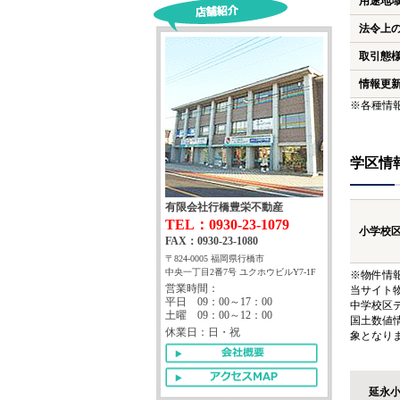
用途地
法令上
取引態
情報更
※各種情
学区情
有限会社行橋豊栄不動産
TEL：0930-23-1079
小学校
FAX：0930-23-1080
〒824-0005 福岡県行橋市
中央一丁目2番7号 ユクホウビルY7-1F
※物件情
営業時間：
当サイト
平日 09：00～17：00
中学校区
土曜 09：00～12：00
国土数値
休業日：日・祝
象となり
延永