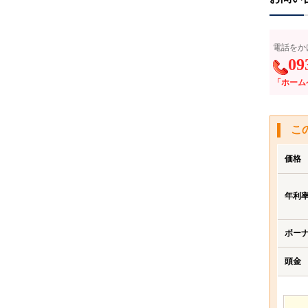
電話をか
09
「ホーム
こ
価格
年利
ボー
頭金