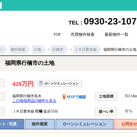
0930-23-10
TEL :
TOP
売買物件検索
最新物件一覧
ジ
物件検索
土地
>
行橋市
>
ＪＲ日豊本線
福岡県行橋市の土地
福岡県行橋市の土地
420万円
福岡県行橋市長木
353.18m
土地面積
MAPで確認
この地域周辺の物件を見る
ＪＲ日豊本線
行橋
徒歩55分
70 %
建ぺい率
ト / 写真
物件概要
ローンシミュレーション
お問合