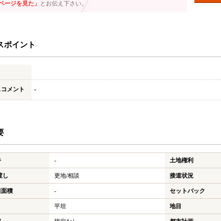
ページを見た」
とお伝え下さい。
スポイント
スコメント
-
要
件
-
土地権利
渡し
更地/相談
接道状況
担面積
-
セットバック
平坦
地目