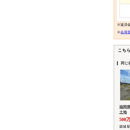
※返済
※
会員登
こち
同じ
福岡
土地
500
築城 