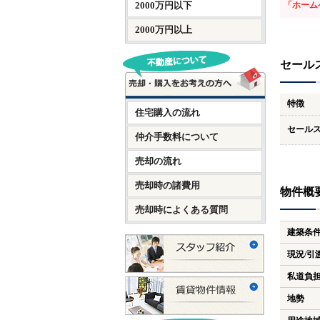
2000万円以下
「ホーム
2000万円以上
セール
特徴
住宅購入の流れ
セール
仲介手数料について
売却の流れ
売却時の諸費用
物件概
売却時によくある質問
建築条
現況/引
私道負
地勢