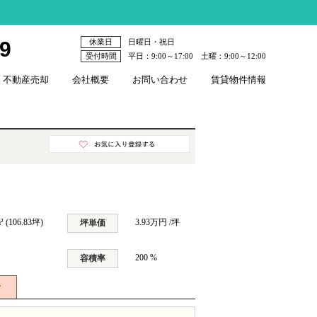
79
休業日
日曜日・祝日
受付時間
平日：9:00～17:00 土曜：9:00～12:00
不動産売却
会社概要
お問い合わせ
賃貸物件情報
² (106.83坪)
3.93万円 /坪
坪単価
200 %
容積率
せ