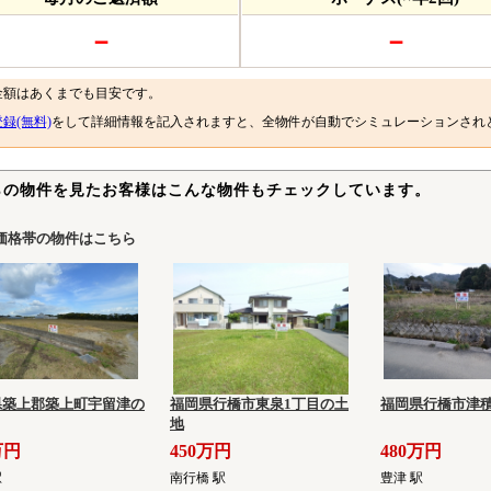
－
－
金額はあくまでも目安です。
録(無料)
をして詳細情報を記入されますと、全物件が自動でシミュレーションされ
らの物件を見たお客様はこんな物件もチェックしています。
価格帯の物件はこちら
県築上郡築上町宇留津の
福岡県行橋市東泉1丁目の土
福岡県行橋市津
地
万円
450万円
480万円
駅
南行橋 駅
豊津 駅