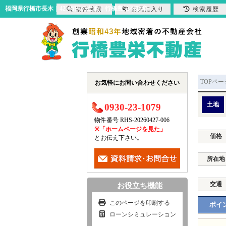
福岡県行橋市長木｜420万円の土地｜行橋豊栄不動産
物件検索
お気に入り
検索履歴
TOPペー
お気軽にお問い合わせください
土地
0930-23-1079
物件番号 RHS-20260427-006
※「ホームページを見た」
価格
とお伝え下さい。
所在地
交通
お役立ち機能
このページを印刷する
ポイン
ローンシミュレーション