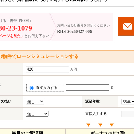
ける（携帯･PHS可）
お問い合わせ番号をお伝えください
30-23-1079
RHS-20260427-006
ページを見た」
とお伝え下さい。
の物件でローンシミュレーションする
万円
率
直接入力する
％
ナス払い
返済年数
直接入力する
毎月のご返済額
ボーナス(×年2回)