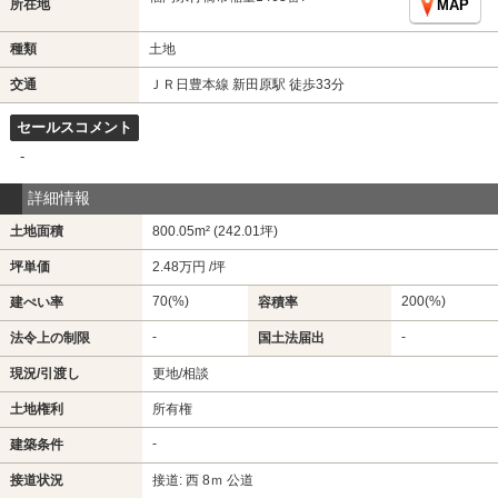
所在地
MAP
種類
土地
交通
ＪＲ日豊本線 新田原駅 徒歩33分
セールスコメント
-
詳細情報
土地面積
800.05m² (242.01坪)
坪単価
2.48万円 /坪
70(%)
200(%)
建ぺい率
容積率
-
-
法令上の制限
国土法届出
現況/引渡し
更地/相談
土地権利
所有権
-
建築条件
接道状況
接道: 西 8ｍ 公道