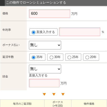
この物件でローンシミュレーションする
価格
万円
年利率
直接入力する
％
ボーナス払い
返済年数
35年
30年
25年
20年
直接入力する
頭金
万円
ボーナス
毎月のご返済額
物件価格
(×年2回)