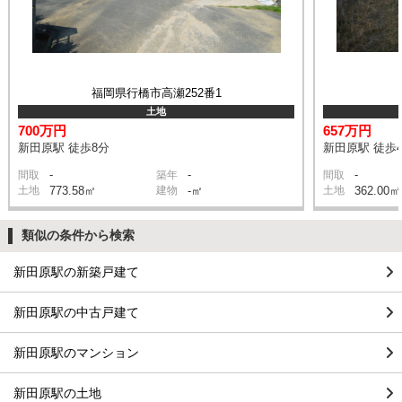
福岡県行橋市高瀬252番1
土地
700万円
657万円
新田原駅 徒歩8分
新田原駅 徒歩
-
-
-
間取
築年
間取
土地
773.58㎡
建物
-㎡
土地
362.00㎡
類似の条件から検索
新田原駅の新築戸建て
新田原駅の中古戸建て
新田原駅のマンション
新田原駅の土地