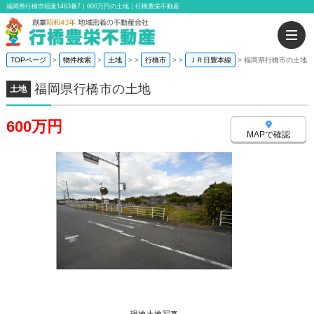
福岡県行橋市稲童1463番7｜600万円の土地｜行橋豊栄不動産
TOPページ
物件検索
土地
>
行橋市
>
ＪＲ日豊本線
福岡県行橋市の土地
福岡県行橋市の土地
土地
600万円
MAPで確認