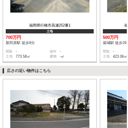
福岡県行橋市高瀬252番1
土地
700万円
500万円
新田原駅 徒歩8分
築城駅 徒歩26
-
-
-
間取
築年
間取
土地
773.58㎡
建物
-㎡
土地
423.06㎡
広さの近い物件はこちら