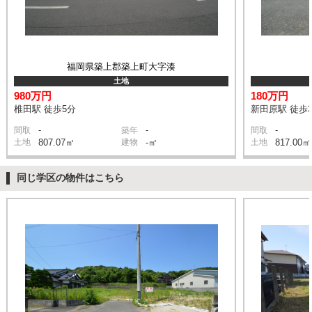
福岡県築上郡築上町大字湊
土地
980万円
180万円
椎田駅 徒歩5分
新田原駅 徒歩3
-
-
-
間取
築年
間取
土地
807.07㎡
建物
-㎡
土地
817.00㎡
同じ学区の物件はこちら