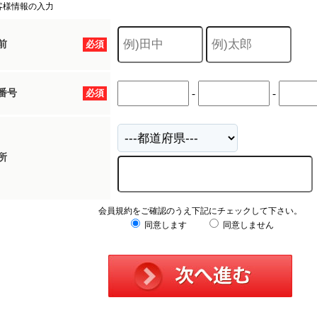
客様情報の入力
前
必須
番号
必須
-
-
所
会員規約をご確認のうえ下記にチェックして下さい。
同意します
同意しません