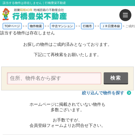
該当する物件は存在しません｜行橋豊栄不動産
TOPページ
>
物件検索
>
中古マンション
>
行橋市
>
ＪＲ日豊本線
ご成約
該当する物件は存在しません
お探しの物件はご成約済みとなっております。
下記にて再検索をお願いたします。
絞り込んで物件を探す
ホームページに掲載されていない物件も
多数ございます。
お手数ですが、
会員登録フォームよりお問合せ下さい。