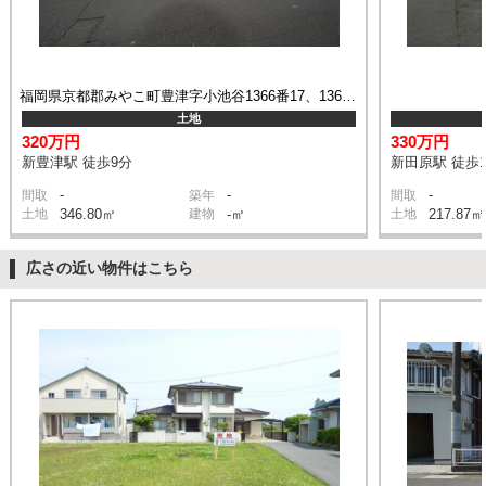
福岡県京都郡みやこ町豊津字小池谷1366番17、1365番2
土地
320万円
330万円
新豊津駅 徒歩9分
新田原駅 徒歩1
-
-
-
間取
築年
間取
土地
346.80㎡
建物
-㎡
土地
217.87㎡
広さの近い物件はこちら