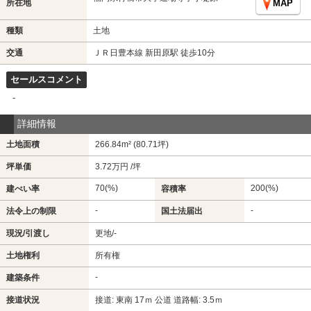
所在地
MAP
種類
土地
交通
ＪＲ日豊本線 新田原駅 徒歩10分
セールスコメント
-
詳細情報
土地面積
266.84m² (80.71坪)
坪単価
3.72万円 /坪
70(%)
200(%)
建ぺい率
容積率
-
-
法令上の制限
国土法届出
現況/引渡し
更地/-
土地権利
所有権
-
建築条件
接道状況
接道: 東南 17ｍ 公道 道路幅: 3.5ｍ