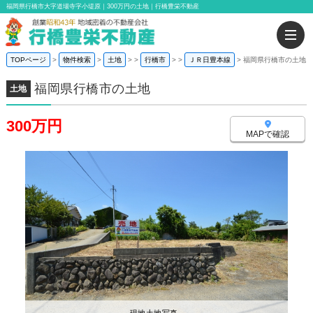
福岡県行橋市大字道場寺字小堤原｜300万円の土地｜行橋豊栄不動産
TOPページ
物件検索
土地
>
行橋市
>
ＪＲ日豊本線
福岡県行橋市の土地
福岡県行橋市の土地
土地
300万円
MAPで確認