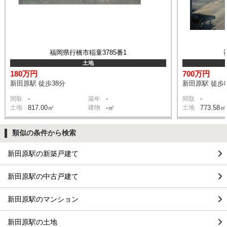
福岡県行橋市稲童3785番1
土地
180万円
700万円
新田原駅 徒歩38分
新田原駅 徒歩
-
-
-
間取
築年
間取
土地
817.00㎡
建物
-㎡
土地
773.58㎡
類似の条件から検索
新田原駅の新築戸建て
新田原駅の中古戸建て
新田原駅のマンション
新田原駅の土地