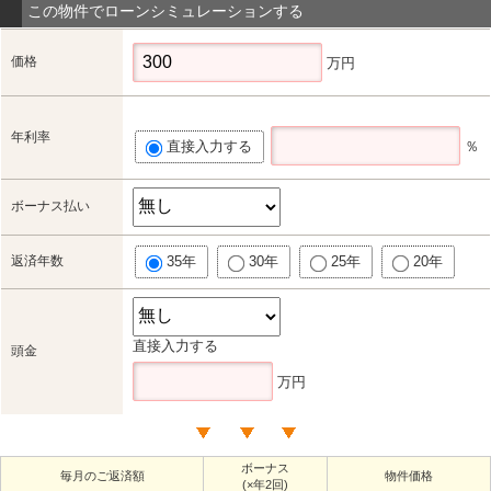
この物件でローンシミュレーションする
価格
万円
年利率
直接入力する
％
ボーナス払い
返済年数
35年
30年
25年
20年
直接入力する
頭金
万円
ボーナス
毎月のご返済額
物件価格
(×年2回)