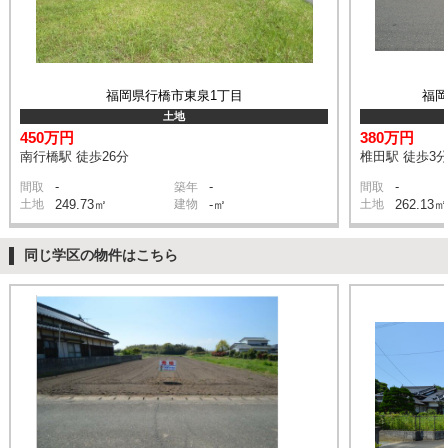
福岡県行橋市東泉1丁目
福岡
土地
450万円
380万円
南行橋駅 徒歩26分
椎田駅 徒歩3
-
-
-
間取
築年
間取
土地
249.73㎡
建物
-㎡
土地
262.13㎡
同じ学区の物件はこちら