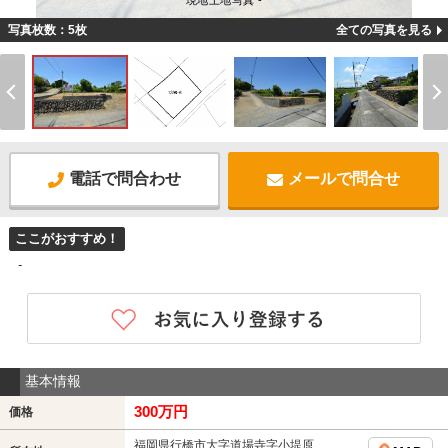
現地土地写真 -
写真枚数：5枚
全ての写真を見る
電話で問合わせ
メールで問合せ
ここがおすすめ！
-
基本情報
300万円
価格
福岡県行橋市大字道場寺字小堤原