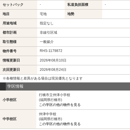
-
-
セットバック
私道負担面積
地目
宅地
地勢
用途地域
指定なし
都市計画
非線引区域
取引態様
一般媒介
RHS-1179872
物件番号
情報更新日
2026年08月10日
次回更新日
2026年08月24日
※各種情報と差異がある場合は現況優先となります
学区情報
行橋市立仲津小学校
小学校区
(福岡県行橋市)
この学区の他の物件を見る
仲津中学校
中学校区
(福岡県行橋市)
この学区の他の物件を見る