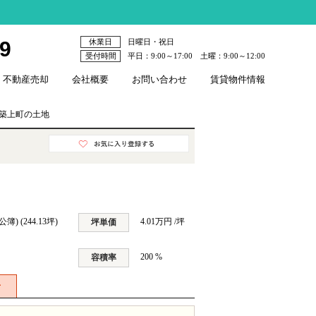
79
休業日
日曜日・祝日
受付時間
平日：9:00～17:00 土曜：9:00～12:00
不動産売却
会社概要
お問い合わせ
賃貸物件情報
築上町の土地
(公簿) (244.13坪)
4.01万円 /坪
坪単価
200 %
容積率
せ