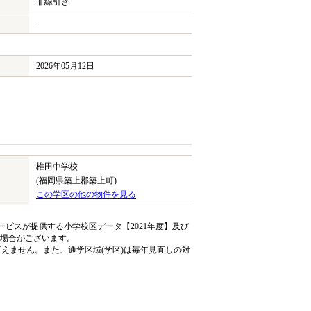
非線引き
-
2026年05月12日
椎田中学校
(福岡県築上郡築上町)
この学区の他の物件を見る
ビスが提供する小学校区データ【2021年度】及び
る場合がございます。
えません。また、通学区域(学区)は毎年見直しの対