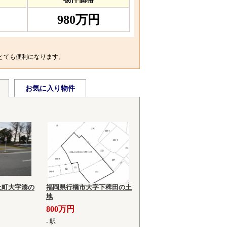
980万円
とても便利になります。
お気に入り物件
上町大字湊の
福岡県行橋市大字下稗田の土
地
800万円
- 駅