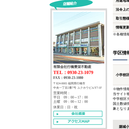
用途地
法令上
取引態
情報更
※各種情
学区情
有限会社行橋豊栄不動産
TEL：0930-23-1079
小学校
FAX：0930-23-1080
〒824-0005 福岡県行橋市
中央一丁目2番7号 ユクホウビルY7-1F
※物件情
営業時間：
当サイト
平日 09：00～17：00
中学校区
土曜 09：00～12：00
国土数値
休業日：日・祝
象となり
築城