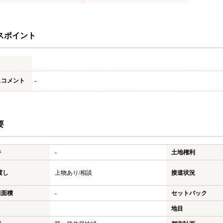
スポイント
スコメント
-
要
件
-
土地権利
渡し
上物あり/相談
接道状況
担面積
-
セットバック
地目