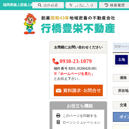
福岡県築上郡築上町湊｜980万円の土地｜行橋豊栄不動産
物件検索
お気に入り
検索履歴
TOPペー
お気軽にお問い合わせください
土地
0930-23-1079
物件番号 RHS-20260428-001
※「ホームページを見た」
価格
とお伝え下さい。
所在地
交通
お役立ち機能
このページを印刷する
ポイン
ローンシミュレーション