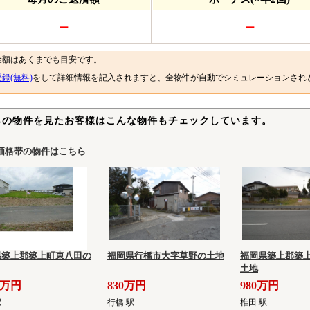
－
－
金額はあくまでも目安です。
録(無料)
をして詳細情報を記入されますと、全物件が自動でシミュレーションされ
らの物件を見たお客様はこんな物件もチェックしています。
価格帯の物件はこちら
県築上郡築上町東八田の
福岡県行橋市大字草野の土地
福岡県築上郡築
土地
00万円
830万円
980万円
駅
行橋 駅
椎田 駅