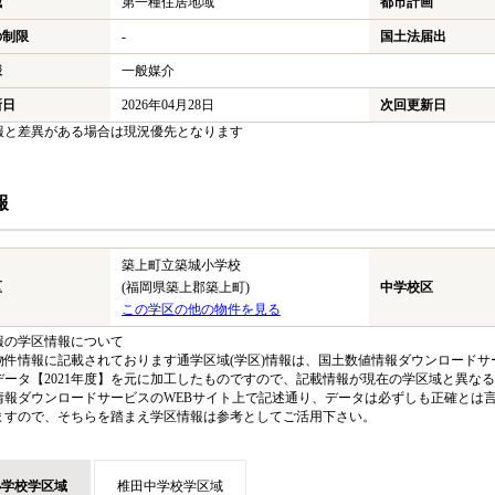
域
第一種住居地域
都市計画
の制限
-
国土法届出
様
一般媒介
新日
2026年04月28日
次回更新日
報と差異がある場合は現況優先となります
報
築上町立築城小学校
区
(福岡県築上郡築上町)
中学校区
この学区の他の物件を見る
報の学区情報について
物件情報に記載されております通学区域(学区)情報は、国土数値情報ダウンロードサー
データ【2021年度】を元に加工したものですので、記載情報が現在の学区域と異な
情報ダウンロードサービスのWEBサイト上で記述通り、データは必ずしも正確とは言
ますので、そちらを踏まえ学区情報は参考としてご活用下さい。
小学校学区域
椎田中学校学区域