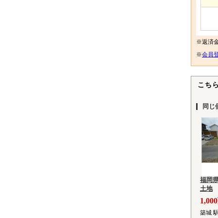
※返済
※
会員登
こち
同じ
福岡
土地
1,0
築城 