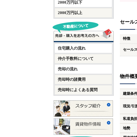
2000万円以下
2000万円以上
セール
特徴
住宅購入の流れ
セール
仲介手数料について
売却の流れ
物件概
売却時の諸費用
売却時によくある質問
建築条
現況/引
私道負
地勢