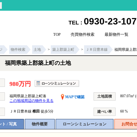
0930-23-10
TEL :
TOP
売買物件検索
最新物件一覧
ジ
物件検索
土地
>
築上郡築上町
>
ＪＲ日豊本線
福岡県築上郡
福岡県築上郡築上町の土地
980万円
福岡県築上郡築上町湊
807.07m² 
土地面積
MAPで確認
この地域周辺の物件を見る
ＪＲ日豊本線
椎田
徒歩5分
60 %
建ぺい率
ト / 写真
物件概要
ローンシミュレーション
お問合