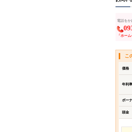
電話をか
09
「ホーム
こ
価格
年利
ボー
頭金