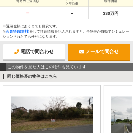
毎月のご返済額
物件価格
(×年2回)
－
－
330万円
※返済金額はあくまでも目安です。
※
会員登録(無料)
をして詳細情報を記入されますと、全物件が自動でシミュレー
ションされとても便利になります。
電話で問合わせ
メールで問合せ
この物件を見た人はこの物件も見ています
同じ価格帯の物件はこちら