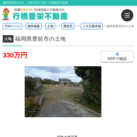
福岡県豊前市永久｜330万円の土地｜行橋豊栄不動産
TOPページ
物件検索
土地
>
豊前市
>
ＪＲ日豊本線
福岡県豊前市の土地
福岡県豊前市の土地
土地
330万円
MAPで確認