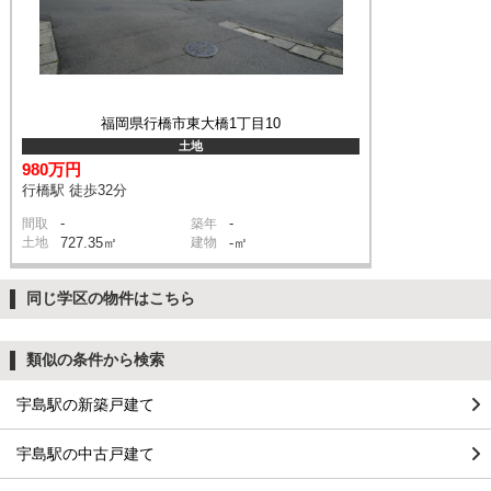
福岡県行橋市東大橋1丁目10
土地
980万円
行橋駅 徒歩32分
-
-
間取
築年
土地
727.35㎡
建物
-㎡
同じ学区の物件はこちら
類似の条件から検索
宇島駅の新築戸建て
宇島駅の中古戸建て