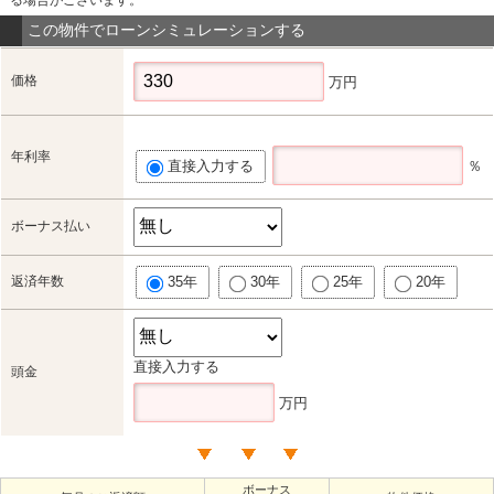
この物件でローンシミュレーションする
価格
万円
年利率
直接入力する
％
ボーナス払い
返済年数
35年
30年
25年
20年
直接入力する
頭金
万円
ボーナス