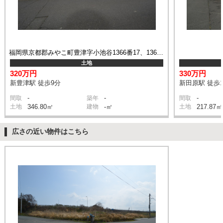
福岡県京都郡みやこ町豊津字小池谷1366番17、1365番2
土地
320万円
330万円
新豊津駅 徒歩9分
新田原駅 徒歩1
-
-
-
間取
築年
間取
土地
346.80㎡
建物
-㎡
土地
217.87㎡
広さの近い物件はこちら