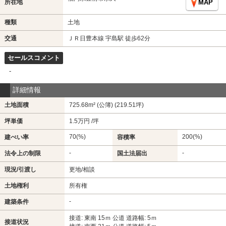
所在地
MAP
種類
土地
交通
ＪＲ日豊本線 宇島駅 徒歩62分
セールスコメント
-
詳細情報
土地面積
725.68m² (公簿) (219.51坪)
坪単価
1.5万円 /坪
70(%)
200(%)
建ぺい率
容積率
-
-
法令上の制限
国土法届出
現況/引渡し
更地/相談
土地権利
所有権
-
建築条件
接道: 東南 15ｍ 公道 道路幅: 5ｍ
接道状況