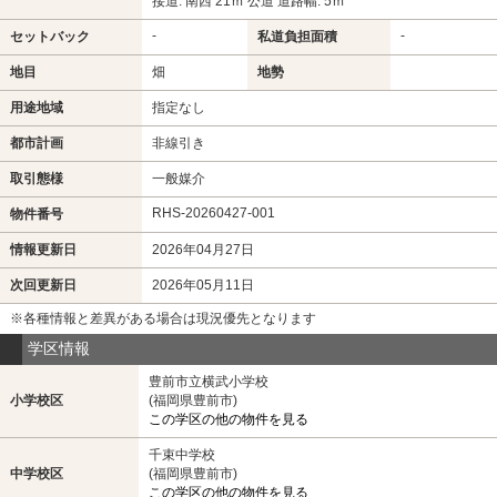
接道: 南西 21ｍ 公道 道路幅: 5ｍ
-
-
セットバック
私道負担面積
地目
畑
地勢
用途地域
指定なし
都市計画
非線引き
取引態様
一般媒介
RHS-20260427-001
物件番号
情報更新日
2026年04月27日
次回更新日
2026年05月11日
※各種情報と差異がある場合は現況優先となります
学区情報
豊前市立横武小学校
小学校区
(福岡県豊前市)
この学区の他の物件を見る
千束中学校
中学校区
(福岡県豊前市)
この学区の他の物件を見る