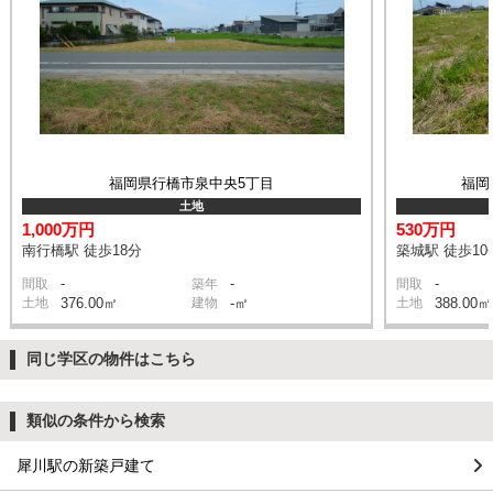
福岡県行橋市泉中央5丁目
福岡
土地
1,000万円
530万円
南行橋駅 徒歩18分
築城駅 徒歩10
-
-
-
間取
築年
間取
土地
376.00㎡
建物
-㎡
土地
388.00㎡
同じ学区の物件はこちら
類似の条件から検索
犀川駅の新築戸建て