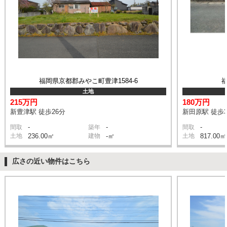
福岡県京都郡みやこ町豊津1584-6
土地
215万円
180万円
新豊津駅 徒歩26分
新田原駅 徒歩3
-
-
-
間取
築年
間取
土地
236.00㎡
建物
-㎡
土地
817.00㎡
広さの近い物件はこちら