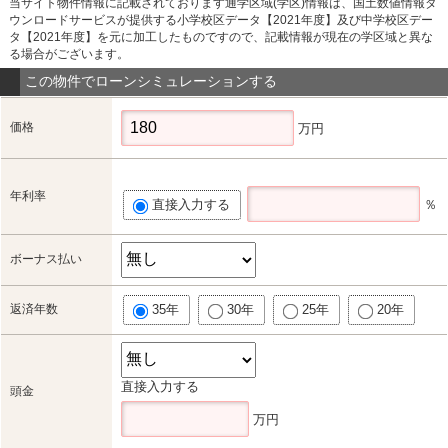
当サイト物件情報に記載されております通学区域(学区)情報は、国土数値情報ダ
ウンロードサービスが提供する小学校区データ【2021年度】及び中学校区デー
タ【2021年度】を元に加工したものですので、記載情報が現在の学区域と異な
る場合がございます。
この物件でローンシミュレーションする
価格
万円
年利率
直接入力する
％
ボーナス払い
返済年数
35年
30年
25年
20年
直接入力する
頭金
万円