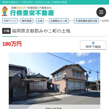
福岡県京都郡みやこ町犀川本庄｜180万円の土地｜行橋豊栄不動産
TOPページ
物件検索
土地
>
京都郡みやこ町
>
平成筑豊鉄道田川線
福岡県
福岡県京都郡みやこ町の土地
土地
180万円
MAPで確認