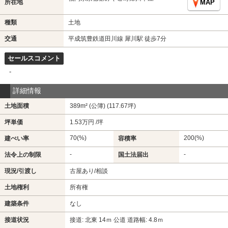
所在地
MAP
種類
土地
交通
平成筑豊鉄道田川線 犀川駅 徒歩7分
セールスコメント
-
詳細情報
土地面積
389m² (公簿) (117.67坪)
坪単価
1.53万円 /坪
70(%)
200(%)
建ぺい率
容積率
-
-
法令上の制限
国土法届出
現況/引渡し
古屋あり/相談
土地権利
所有権
建築条件
なし
接道状況
接道: 北東 14ｍ 公道 道路幅: 4.8ｍ