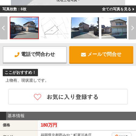
現地土地写真 -
写真枚数：8枚
全ての写真を見る
電話で問合わせ
メールで問合せ
ここがおすすめ！
上物有、現状渡しです。
基本情報
180万円
価格
福岡県京都郡みやこ町犀川本庄