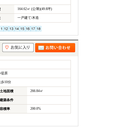
164.62㎡ (公簿)(49.8坪)
積
一戸建て/木造
造
小堤原
歩10分
266.84㎡
土地面積
建築条件
200.0%
容積率