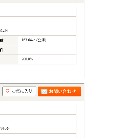
12分
163.64㎡ (公簿)
積
件
200.0%
歩5分