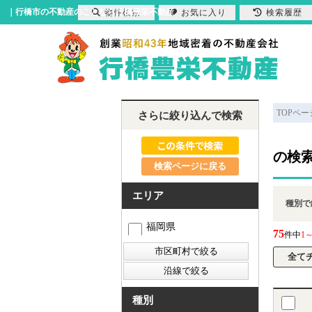
｜行橋市の不動産のことなら行橋豊栄不動産
物件検索
お気に入り
検索履歴
TOPペー
さらに絞り込んで検索
の検
検索ページに戻る
エリア
種別で
福岡県
75
件中
1～
種別