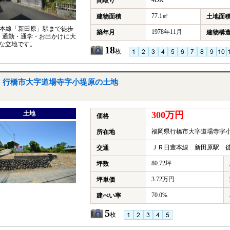
4DK
間取り
77.1㎡
建物面積
土地面
豊本線「新田原」駅まで徒歩
1978年11月
築年月
建物構
、通勤・通学・お出かけに大
な立地です。
18
枚
行橋市大字道場寺字小堤原の土地
土地
300万円
価格
福岡県行橋市大字道場寺字
所在地
ＪＲ日豊本線 新田原駅 徒
交通
80.72坪
坪数
3.72万円
坪単価
70.0%
建ぺい率
5
枚