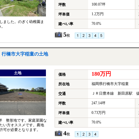
100.07坪
坪数
1.2万円
坪単価
しました。のぎく幼稚園ま
70.0%
建ぺい率
ｍ。
5
枚
行橋市大字稲童の土地
土地
180万円
価格
福岡県行橋市大字稲童
所在地
ＪＲ日豊本線 新田原駅 徒
交通
247.14坪
坪数
0.73万円
坪単価
.14坪 整形地です。家庭菜園な
70.0%
建ぺい率
たい方オススメです。農地
許可が必要となります。
4
枚