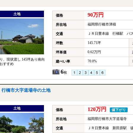
土地
90万円
価格
福岡県行橋市津積
所在地
ＪＲ日豊本線 行橋駅 バス1
交通
145.71坪
坪数
0.62万円
坪単価
り、現状渡し 145坪あり南向
70.0%
建ぺい率
おすすめ
6
枚
行橋市大字道場寺の土地
土地
120万円
価格
値下がり
福岡県行橋市大字道場寺
所在地
ＪＲ日豊本線 新田原駅 徒
交通