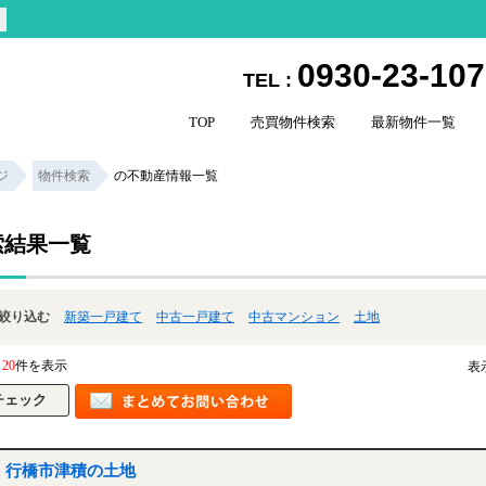
0930-23-10
TEL :
TOP
売買物件検索
最新物件一覧
ジ
物件検索
の不動産情報一覧
索結果一覧
絞り込む
新築一戸建て
中古一戸建て
中古マンション
土地
20
件を表示
表
行橋市津積の土地