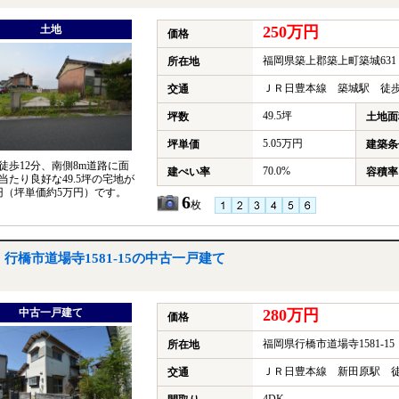
土地
250万円
価格
福岡県築上郡築上町築城631
所在地
ＪＲ日豊本線 築城駅 徒歩
交通
49.5坪
坪数
土地面
5.05万円
坪単価
建築条
徒歩12分、南側8m道路に面
70.0%
建ぺい率
容積率
当たり良好な49.5坪の宅地が
万円（坪単価約5万円）です。
6
枚
行橋市道場寺1581-15の中古一戸建て
中古一戸建て
280万円
価格
福岡県行橋市道場寺1581-15
所在地
ＪＲ日豊本線 新田原駅 徒
交通