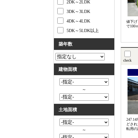
2DK～2LDK
3DK～3LDK
4DK～4LDK
値下げ
で100
5DK～5LDK以上
築年数
check
建物面積
～
土地面積
247
どされ
転用の
～