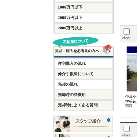
1000万円以下
2000万円以下
2000万円以上
check
住宅購入の流れ
仲介手数料について
売却の流れ
売却時の諸費用
仲津小
学校徒
売却時によくある質問
環境
check