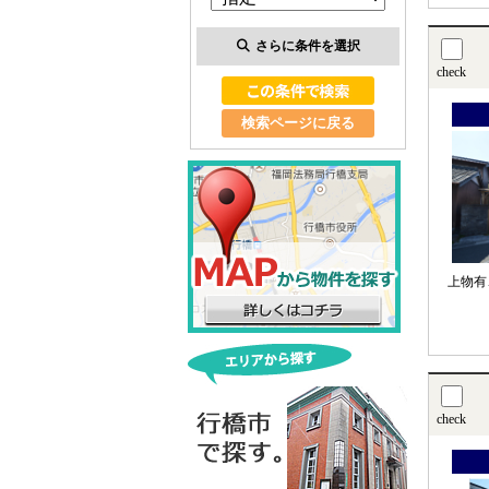
さらに条件を選択
check
検索ページに戻る
上物有
check