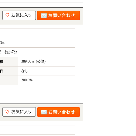
本庄
 徒歩7分
389.00㎡ (公簿)
積
なし
件
200.0%