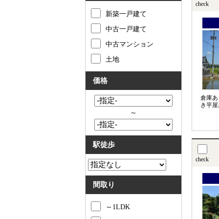
check
新築一戸建て
中古一戸建て
中古マンション
土地
価格
倉庫あ
き平屋
～
駅徒歩
check
間取り
～1LDK