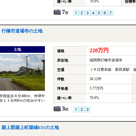
70.0%
建ぺい率
容積率
7
枚
行橋市道場寺の土地
土地
220万円
価格
福岡県行橋市道場寺
所在地
ＪＲ日豊本線 新田原駅 徒
交通
38.12坪
坪数
5.77万円
坪単価
学校徒歩６分480ｍ、仲津中
70.0%
建ぺい率
歩１１分900ｍの住みやすい
3
枚
築上郡築上町築城631の土地