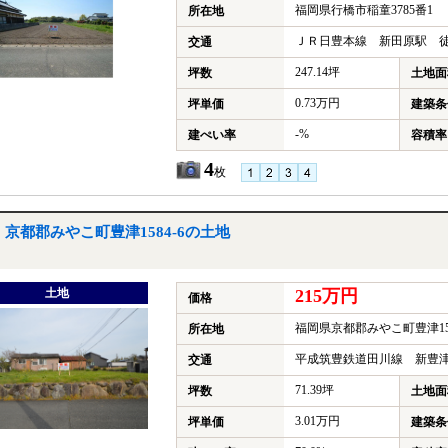
福岡県行橋市稲童3785番1
所在地
ＪＲ日豊本線 新田原駅 徒
交通
247.14坪
坪数
土地面
0.73万円
坪単価
建築条
-%
建ぺい率
容積率
4
枚
京都郡みやこ町豊津1584-6の土地
土地
215万円
価格
福岡県京都郡みやこ町豊津158
所在地
平成筑豊鉄道田川線 新豊津
交通
71.39坪
坪数
土地面
3.01万円
坪単価
建築条