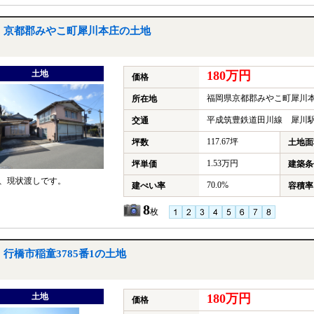
京都郡みやこ町犀川本庄の土地
土地
180万円
価格
福岡県京都郡みやこ町犀川
所在地
平成筑豊鉄道田川線 犀川駅
交通
117.67坪
坪数
土地面
1.53万円
坪単価
建築条
、現状渡しです。
70.0%
建ぺい率
容積率
8
枚
行橋市稲童3785番1の土地
土地
180万円
価格