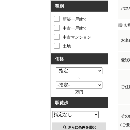
種別
パス
新築一戸建て
お
中古一戸建て
中古マンション
お名
土地
価格
電話
～
ご住
万円
駅徒歩
その
（ご要
さらに条件を選択