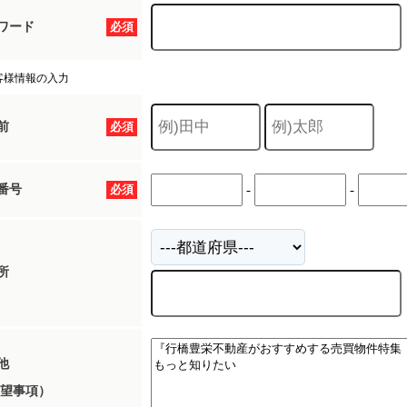
ワード
必須
客様情報の入力
前
必須
番号
必須
-
-
所
他
望事項）